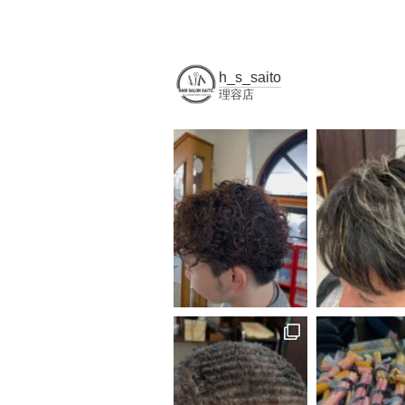
h_s_saito
理容店