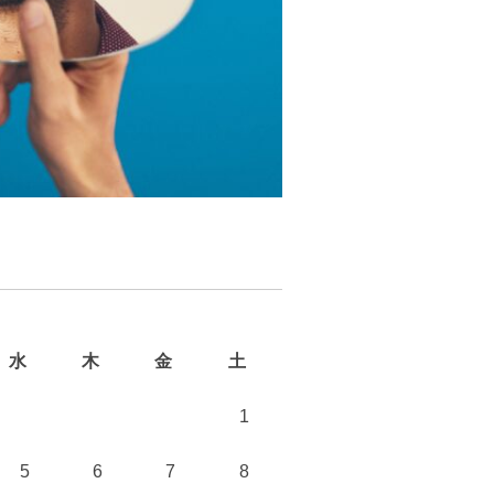
水
木
金
土
1
5
6
7
8