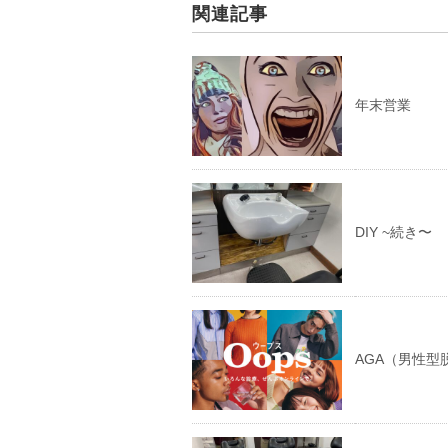
関連記事
年末営業
DIY ~続き〜
AGA（男性